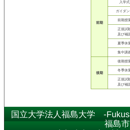
入学式
ガイダン
前期授
前期
正規試
及び補
夏季休
集中講
後期授
冬季休
後期
正規試
及び補
国立大学法人福島大学 -Fukushim
福島市