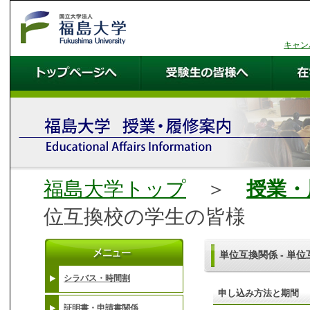
キャン
福島大学トップ
＞
授業・
位互換校の学生の皆様
単位互換関係 - 単
シラバス・時間割
申し込み方法と期間
証明書・申請書関係