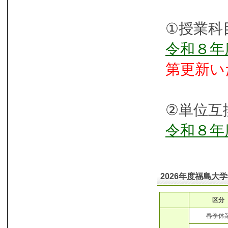
①授業科
令和８年
第更新い
②単位互
令和８年
2026年度福島大学年
区分
春季休