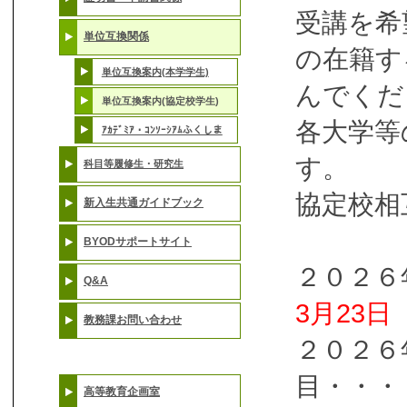
受講を希
単位互換関係
の在籍す
単位互換案内(本学学生)
んでくだ
単位互換案内(協定校学生)
各大学等
ｱｶﾃﾞﾐｱ・ｺﾝｿｰｼｱﾑふくしま
す。
科目等履修生・研究生
協定校相
新入生共通ガイドブック
BYODサポートサイト
２０２６
Q&A
3月23日
教務課お問い合わせ
２０２６
目・・
高等教育企画室